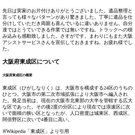
先日は実家のお片付けありがとうございました。遺品整理と
言っても様々なパターンがあり驚きました。丁寧に遺品を仕
分けしていただき両親も喜んでいるに違いありません。自分
達ではとうていできる作業では無いですね。トラックへの積
み込みも感動致しました。さすがです。まわりにもまた大阪
アシストサービスさんを宣伝しておきますね。お疲れ様でし
た。
大阪府東成区について
大阪府東成区の概要
東成区（ひがしなりく）は、大阪市を構成する24区のうちの
ひとつ。大阪市の第二次市域拡張により大阪市へ編入され
た。発足当初は、現在の大阪市北東部の大半を管轄する広大
な区であった。その後2度の分区により現在では浪速区に次
いで面積の狭い区となったが、人口密度は城東区、西成区、
阿倍野区に次いで4番目に高い。
※Wikipedia「東成区」より引用