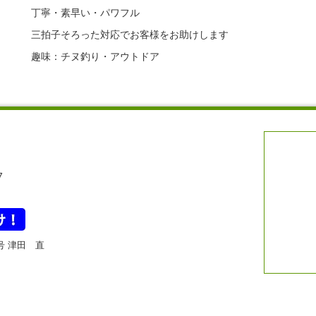
丁寧・素早い・パワフル
三拍子そろった対応でお客様をお助けします
趣味：チヌ釣り・アウトドア
7
7号 津田 直
Copyright© Osaka assist service All Right Reserved.