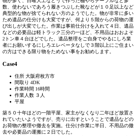
物が多く、日曜大工などうで作った棚やらテーブルなど多
数、使わないであろう履きつぶした靴などが１０足以上など
典型的な物が捨てられない方のようでした。物が非常に多い
ため遺品の仕分けも大変ですが、何より５階からの荷物の運
び出しが大変でした。作業は事前仕分けを入れて４日、遺品
などの必要品は軽トラック三分の一ほど、不用品はおおよそ
2トン車４台ほどでした。遺品整理をご自身でやるにしろ業
者にお願いするにしろエレベータなしで３階以上にご住まい
の方はできる限り物をためない事をお勧めします。
Case4
住所 大阪府枚方市
間取り 4DK
作業時間 16時間
作業人数 ３人
平屋
築５０十年ほどの一階平屋、家主がなくなり二年ほど放置さ
れていたいようですが、売りに出すということで遺品などの
お荷物の整理や撤去を実施。仕分け作業に半日、不用品の撤
去や必要品の運搬に２日でした。