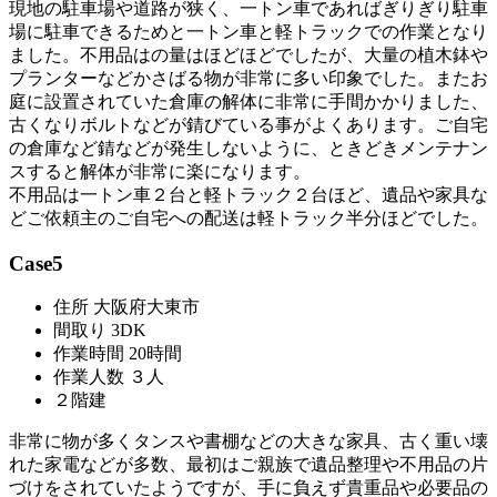
現地の駐車場や道路が狭く、一トン車であればぎりぎり駐車
場に駐車できるためと一トン車と軽トラックでの作業となり
ました。不用品はの量はほどほどでしたが、大量の植木鉢や
プランターなどかさばる物が非常に多い印象でした。またお
庭に設置されていた倉庫の解体に非常に手間かかりました、
古くなりボルトなどが錆びている事がよくあります。ご自宅
の倉庫など錆などが発生しないように、ときどきメンテナン
スすると解体が非常に楽になります。
不用品は一トン車２台と軽トラック２台ほど、遺品や家具な
どご依頼主のご自宅への配送は軽トラック半分ほどでした。
Case5
住所 大阪府大東市
間取り 3DK
作業時間 20時間
作業人数 ３人
２階建
非常に物が多くタンスや書棚などの大きな家具、古く重い壊
れた家電などが多数、最初はご親族で遺品整理や不用品の片
づけをされていたようですが、手に負えず貴重品や必要品の