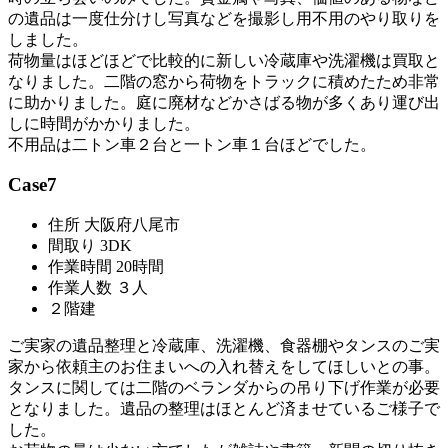
の遺品は一度仕分けし写真などを撮影し用不用のやり取りを
しました。
荷物量はほどほどで比較的に新しい冷蔵庫や洗濯機は買取と
なりました。二階の窓から荷物をトラックに積めたため非常
に助かりました。庭に廃材などかさばる物が多くあり運び出
しに時間がかかりました。
不用品は二トン車２台と一トン車１台ほどでした。
Case7
住所 大阪府八尾市
間取り 3DK
作業時間 20時間
作業人数 ３人
２階建
ご実家の遺品整理と冷蔵庫、洗濯機、食器棚やタンスのご実
家から依頼主のお住まいへの入れ替えをしてほしいとの事。
タンスに関しては二階のベランダからの吊り下げ作業が必要
となりました。遺品の整理はほとんど済ませているご様子で
した。