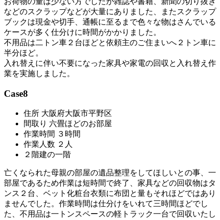
お荷物の量は少ない方でしたが雑誌や書籍、新聞の切り抜き
などのスクラップなどが大量にありました、またスクラップ
ブックは現金や切手、通帳に至るまで色々な物はさんでいる
ケースが多く仕分けに時間がかかりました。
不用品は二トン車２台ほどと依頼主のご住まいへ２トン車に
半分ほど。
入れ替えに伴い不要になった家具や家電の回収と入れ替え作
業を実施しました。
Case8
住所 大阪府大阪市平野区
間取り 六畳ほどのお部屋
作業時間 ３時間
作業人数 ２人
２階建の一階
亡くなられた母親の部屋の遺品整理をしてほしいとの事、一
部屋であるため作業は短時間で終了、家具などの回収物はタ
ンス２台、ベット化粧台衣類に布団と量もそれほどではあり
ませんでした。作業時間は仕分けをいれて三時間ほどでし
た、不用品は一トンスペースの軽トラック一台で回収いたし