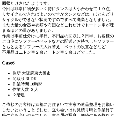
回収だけされたようです。
今回は非常に物が多いく特にタンスは大小合わせて１０点、
リサイクルできればよいのですがタンスなどは、ほとんどリ
サイクルができない状況ですのですべて廃棄となりました。
また大量の食器や衣類や布団などこれだけでも一トン車が埋
まるほどの量がありました。
作業は事前仕分けに半日、不用品の回収に２日半、お客様の
ご自宅にソファーやベットなどの配送とお持ちしたソファー
ともとあるソファーの入れ替え、ベットの設置などなど
不用品は二トン車２台と一トン車３台ほどでした。
Case6
住所 大阪府東大阪市
間取り 3LDK
作業時間 18時間
作業人数 ３人
２階建
ご依頼のお客様は京都にお住まいで実家の遺品整理をお願い
したいということでした。立ち会いはお見積り時と作業終了
時の立ち会いのみでした。貴金属や写真、価値のある物など