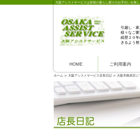
大阪アシストサービスは皆様の暮らし廻りのお手伝いを致し
引越し・家
様々なご要
経歴２０年
きるよう努
HOME
ご利用案内
ホーム
大阪アシストサービス店長日記
大阪市鶴見区に