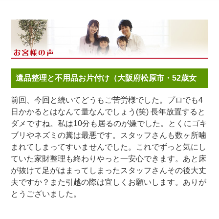
遺品整理と不用品お片付け（大阪府松原市・52歳女
性）
前回、今回と続いてどうもご苦労様でした。プロでも4
日かかるとはなんて量なんでしょう(笑) 長年放置すると
ダメですね。私は10分も居るのが嫌でした。とくにゴキ
ブリやネズミの糞は最悪です。スタッフさんも数ヶ所噛
まれてしまってすいませんでした。これでずっと気にし
ていた家財整理も終わりやっと一安心できます。あと床
が抜けて足がはまってしまったスタッフさんその後大丈
夫ですか？また引越の際は宜しくお願いします。ありが
とうございました。