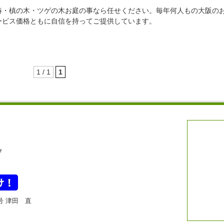
椿・槙の木・ツゲの木お庭の事なら任せください。毎年何人もの大阪の
ービス価格ともに自信を持ってご提供しています。
1 / 1
1
7
7号 津田 直