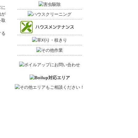
常に
虫が
を取
する