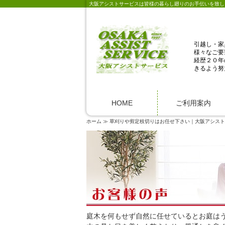
大阪アシストサービスは皆様の暮らし廻りのお手伝いを致し
引越し・家
様々なご要
経歴２０年
きるよう努
HOME
ご利用案内
ホーム
草刈りや剪定枝切りはお任せ下さい｜大阪アシスト
庭木を何もせず自然に任せているとお庭は