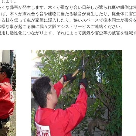
くします。
色々な弊害が発生します、木々が重なり合い日差しが遮られ庭や縁側は
けば、木々が擦れ合う音や建物に当たる騒音が発生したり、庭全体に害
くる枝を伝って虫が家屋に浸入したり、狭いスペースで樹木同士が養分
の様な事が起こる前に我々大阪アシストサービスご連絡ください。
運用し活性化につながります、それによって病気や害虫等の被害を軽減