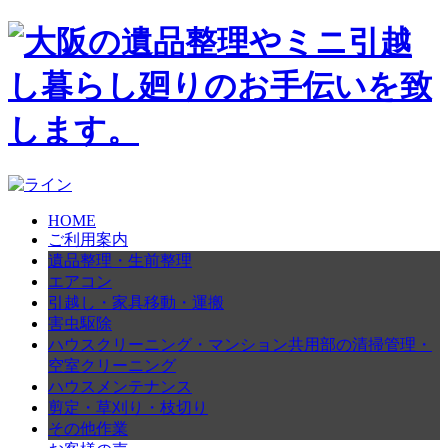
HOME
ご利用案内
遺品整理・生前整理
エアコン
引越し・家具移動・運搬
害虫駆除
ハウスクリーニング・マンション共用部の清掃管理・
空室クリーニング
ハウスメンテナンス
剪定・草刈り・枝切り
その他作業