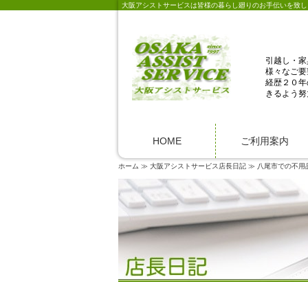
大阪アシストサービスは皆様の暮らし廻りのお手伝いを致し
引越し・家
様々なご要
経歴２０年
きるよう努
HOME
ご利用案内
ホーム
大阪アシストサービス店長日記
八尾市での不用