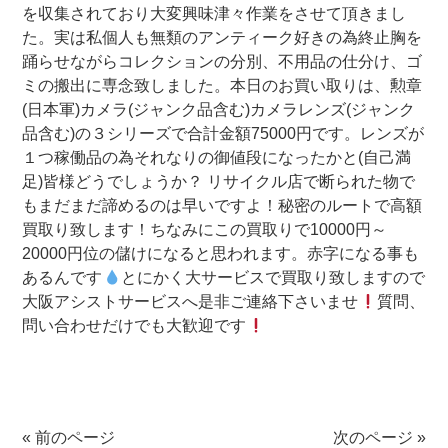
を収集されており大変興味津々作業をさせて頂きまし
た。実は私個人も無類のアンティーク好きの為終止胸を
踊らせながらコレクションの分別、不用品の仕分け、ゴ
ミの搬出に専念致しました。本日のお買い取りは、勲章
(日本軍)カメラ(ジャンク品含む)カメラレンズ(ジャンク
品含む)の３シリーズで合計金額75000円です。レンズが
１つ稼働品の為それなりの御値段になったかと(自己満
足)皆様どうでしょうか？ リサイクル店で断られた物で
もまだまだ諦めるのは早いですよ！秘密のルートで高額
買取り致します！ちなみにこの買取りで10000円～
20000円位の儲けになると思われます。赤字になる事も
あるんです
とにかく大サービスで買取り致しますので
大阪アシストサービスへ是非ご連絡下さいませ
質問、
問い合わせだけでも大歓迎です
«
前のページ
次のページ
»